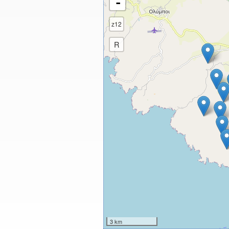
-
z12
R
3 km