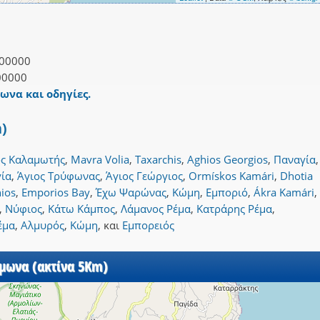
00000
00000
μωνα και οδηγίες.
m)
ς Καλαμωτής
,
Mavra Volia
,
Taxarchis
,
Aghios Georgios
,
Παναγία
,
ία
,
Άγιος Τρύφωνας
,
Άγιος Γεώργιος
,
Ormískos Kamári
,
Dhotia
ios
,
Emporios Bay
,
Έχω Ψαρώνας
,
Κώμη
,
Εμποριό
,
Ákra Kamári
,
,
Νύφιος
,
Κάτω Κάμπος
,
Λάμανος Ρέμα
,
Κατράρης Ρέμα
,
έμα
,
Αλμυρός
,
Κώμη
,
και
Εμπορειός
έμωνα (ακτίνα 5Km)