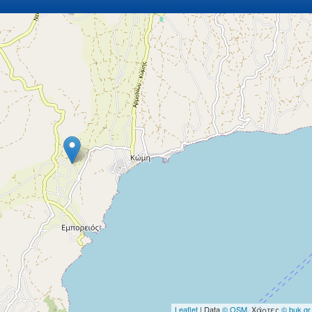
Leaflet
| Data
© OSM
, Χάρτες
© buk.gr