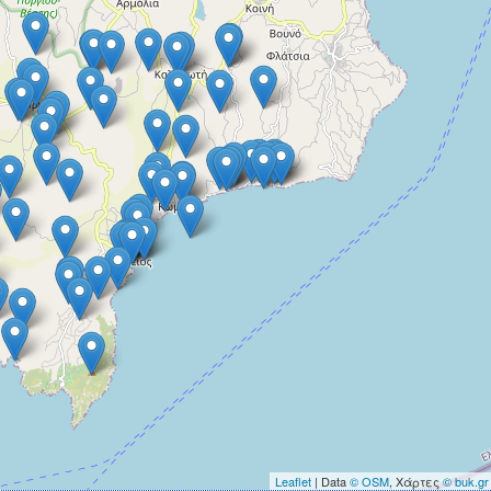
Leaflet
| Data
© OSM
, Χάρτες
© buk.gr