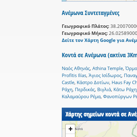
Ανέμωνα Συντεταγμένες
Γεωγραφικό Πλάτος:
38.2007000
Γεωγραφικό Μήκος:
26.0258900
Δείτε τον Χάρτη Google για Ανέ
Κοντά σε Ανέμωνα (ακτίνα 3K
Ναός Αθηνάς
,
Athina Temple
,
Όρμο
Profítis Ilías
,
Άγιος Ισίδωρος
,
Παναγ
Castle
,
Κάστρο Δοτίων
,
Haus Fay Ch
Ράχη
,
Περδικάς
,
Βιγλιά
,
Κάτω Ράχη
Καλαμαύρου Ρέμα
,
Φανοπύργων Ρ
Χάρτης σημείων κοντά σε Αν
+