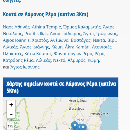
οδηγίες.
Κοντά σε Λάμανος Ρέμα (ακτίνα 3Km)
Ναός Αθηνάς
,
Athina Temple
,
Όρμος Καλαμωτής
,
Άγιος
Νικόλαος
,
Profítis Ilías
,
Άγιος Ισίδωρος
,
Άγιος Τρύφωνας
,
Ágios Ioánnis
,
Χριστός
,
Ανέμωνα
,
Βαστάγας
,
Νεκτά
,
Βίρι
,
Λιλικάς
,
Άγιος Ιωάννης
,
Κώμη
,
Ákra Kamári
,
Ατονισιές
,
Πλακοτές
,
Κάτω Κάμπος
,
Φανοπύργων Ρέμα
,
Ρέμα
,
Κατράρης Ρέμα
,
Λιλικάς
,
Νεκτά
,
Αλμυρός
,
Κώμη
,
και
Άγιος Ιωάννης
Χάρτης σημείων κοντά σε Λάμανος Ρέμα (ακτίνα
5Km)
+
-
z12