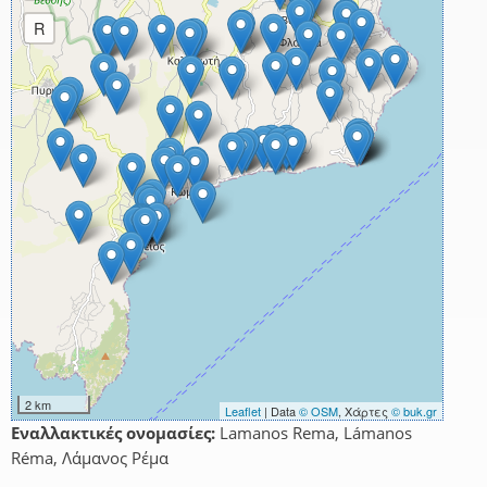
R
2 km
Leaflet
| Data
© OSM
, Χάρτες
© buk.gr
Εναλλακτικές ονομασίες:
Lamanos Rema, Lámanos
Réma, Λάμανος Ρέμα