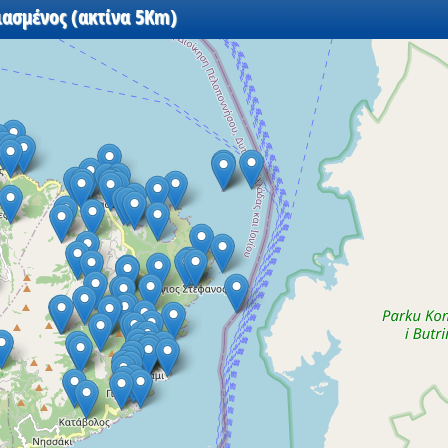
ιασμένος (ακτίνα 5Km)