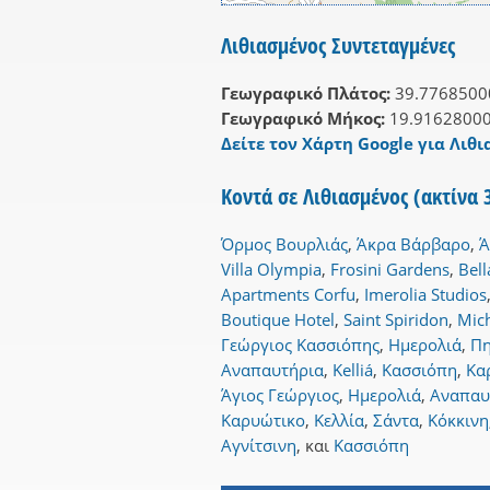
Λιθιασμένος Συντεταγμένες
Γεωγραφικό Πλάτος:
39.7768500
Γεωγραφικό Μήκος:
19.9162800
Δείτε τον Χάρτη Google για Λιθι
Κοντά σε Λιθιασμένος (ακτίνα
Όρμος Βουρλιάς
,
Άκρα Βάρβαρο
,
Ά
Villa Olympia
,
Frosini Gardens
,
Bel
Apartments Corfu
,
Imerolia Studios
Boutique Hotel
,
Saint Spiridon
,
Mich
Γεώργιος Κασσιόπης
,
Ημερολιά
,
Π
Αναπαυτήρια
,
Kelliá
,
Κασσιόπη
,
Κα
Άγιος Γεώργιος
,
Ημερολιά
,
Αναπαυ
Καρυώτικο
,
Κελλία
,
Σάντα
,
Κόκκινη
Αγνίτσινη
,
και
Κασσιόπη