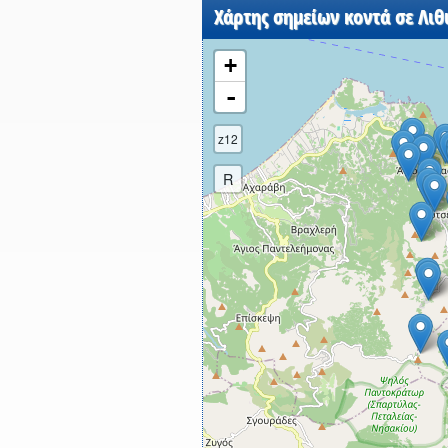
Χάρτης σημείων κοντά σε Λιθ
+
-
z12
R