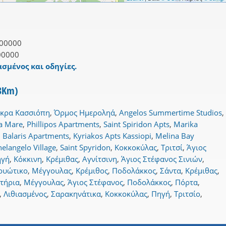
00000
00000
ασμένος και οδηγίες.
 3Km)
κρα Κασσιόπη
,
Όρμος Ημεροληά
,
Angelos Summertime Studios
,
la Mare
,
Phillipos Apartments
,
Saint Spiridon Apts
,
Marika
,
Balaris Apartments
,
Kyriakos Apts Kassiopi
,
Melina Bay
elangelo Village
,
Saint Spyridon
,
Κοκκοκύλας
,
Τριτσί
,
Άγιος
ηγή
,
Κόκκινη
,
Κρέμιθας
,
Αγνίτσινη
,
Άγιος Στέφανος Σινιών
,
ρυώτικο
,
Μέγγουλας
,
Κρέμιθος
,
Ποδολάκκος
,
Σάντα
,
Κρέμιθας
,
τήρια
,
Μέγγουλας
,
Άγιος Στέφανος
,
Ποδολάκκος
,
Πόρτα
,
,
Λιθιασμένος
,
Σαρακηνάτικα
,
Κοκκοκύλας
,
Πηγή
,
Τριτσίο
,