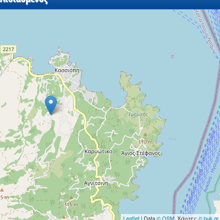
Leaflet
| Data
© OSM
, Χάρτες
© buk.gr