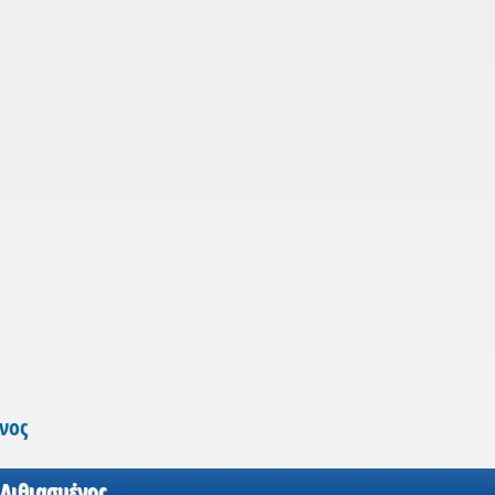
νος
 Λιθιασμένος