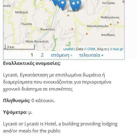
3 km
Leaflet
| Data
© OSM
, Χάρτες
© buk.gr
1
2
επόμενη ›
τελευταία »
Σελίδες
Εναλλακτικές ονομασίες:
Lycasti, Εγκατάσταση με επιπλωμένα δωμάτια ή
διαμερίσματα που ενοικιάζονται για περιορισμένο
χρονικό διάστημα σε επισκέπτες
Πληθυσμός:
0 κάτοικοι.
Υψόμετρο:
μ.
Lycasti or Lycasti is Hotel, a building providing lodging
and/or meals for the public