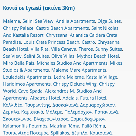
Κοντά σε Lycasti (ακτίνα 3Km)
Maleme
,
Selini Sea View
,
Antilia Apartments
,
Olga Suites
,
Chrispy Palace
,
Castro Beach Apartments
,
Saint Nikolas
And Kastalia Resort
,
Chryssana
,
Atlantica Caldera Creta
Paradise
,
Louis Creta Princess Beach
,
Castro
,
Chrysanna
Beach Hotel
,
Villa Rita
,
Villa Caneva
,
Theros
,
Sunny Suites
,
Sea View
,
Selini Suites
,
Olive Villas
,
Mythos Beach Hotel
,
Miro Bella Pais
,
Michales Studios And Apartments
,
Mikes
Studios & Apartments
,
Maleme Mare Apartments
,
Louladakis Apartments
,
Ledra Maleme
,
Kastalia Village
,
Haridimos Apartments
,
Chrispy Deluxe Wing
,
Chrispy
World
,
Cavo Spada
,
Alexandros M. Studios And
Apartments
,
Albatros Hotel
,
Adelais
,
Futura Hotel
,
Καλλιθέα
,
Ταυρωνίτης
,
Δασκαλιανά
,
Δαρμαροχώριον
,
Δέμπλα
,
Καμισιανά
,
Μάλεμε
,
Πολεμάρχιον
,
Ραπανιανά
,
Σκουτελωνας
,
Βλαχερωνίτισσα
,
Ξαμουδοχώριον
,
Kalamonítis Potamós
,
Matrína Réma
,
Palió Réma
,
Ταυπωνίτης Ποταμός
,
Spíliakos
,
Δέμπλα
,
Καμισιανά
,