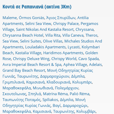
Κοντά σε Ραπανιανά (ακτίνα 3Km)
Maleme
,
Órmos Goniás
,
Άγιος Σπυρίδων
,
Antilia
Apartments
,
Selini Sea View
,
Chrispy Palace
,
Pergamos
Village
,
Saint Nikolas And Kastalia Resort
,
Chryssana
,
Chrysanna Beach Hotel
,
Villa Rita
,
Villa Caneva
,
Theros
,
Sea View
,
Selini Suites
,
Olive Villas
,
Michales Studios And
Apartments
,
Louladakis Apartments
,
Lycasti
,
Kolymbari
Beach
,
Kastalia Village
,
Haridimos Apartments
,
Golden
Rose
,
Chrispy Deluxe Wing
,
Chrispy World
,
Cavo Spada
,
Avra Imperial Beach Resort & Spa
,
Aphea Village
,
Adelais
,
Grand Bay Beach Resort
,
Μονή Οδηγητρίας Κυρίας
Γωνιάς
,
Ταυρωνίτης
,
Δαρμαροχώριον
,
Δέμπλα
,
Γριμπιλιανά
,
Καμισιανά
,
Κλαδουριανά
,
Κολυμπάρι
,
Μαραθοκεφάλα
,
Μινωθιανά
,
Πολεμάρχιον
,
Σκουτελωνας
,
Σπηλιά
,
Matrína Réma
,
Palió Réma
,
Ταυπωνίτης Ποταμός
,
Spíliakos
,
Δέμπλα
,
Μονή
Οδηγητρίας Κυρίας Γωνιάς
,
Βαγί
,
Δαρμαροχώρι
,
Μαραθοκεφάλα
,
Καμισιανά
,
Ταυρωνίτης
,
Κολυμβάρι
,