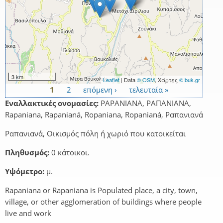
3 km
Leaflet
| Data
© OSM
, Χάρτες
© buk.gr
1
2
επόμενη ›
τελευταία »
Σελίδες
Εναλλακτικές ονομασίες:
PAPANIANA, PAΠANIANA,
Rapaniana, Rapanianá, Ropaniana, Ropanianá, Ραπανιανά
Ραπανιανά, Οικισμός πόλη ή χωριό που κατοικείται
Πληθυσμός:
0 κάτοικοι.
Υψόμετρο:
μ.
Rapaniana or Rapaniana is Populated place, a city, town,
village, or other agglomeration of buildings where people
live and work