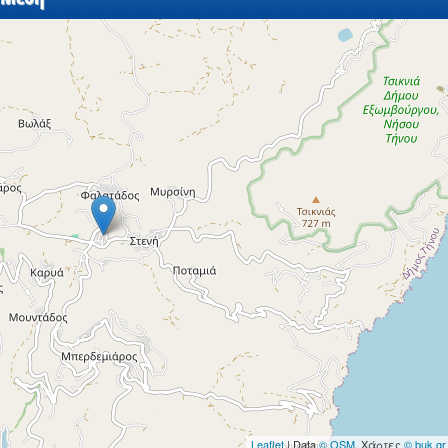
Leaflet
| Data
© OSM
, Χάρτες
© buk.gr