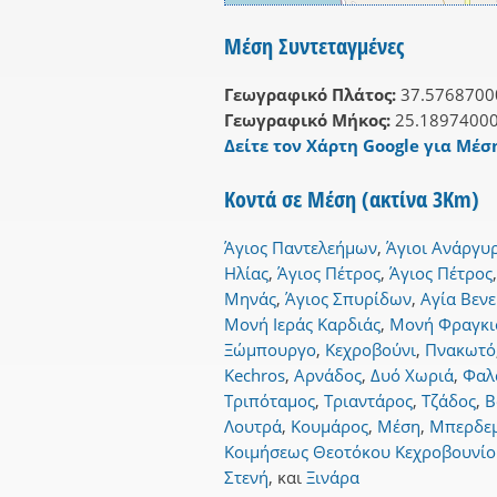
Μέση Συντεταγμένες
Γεωγραφικό Πλάτος:
37.5768700
Γεωγραφικό Μήκος:
25.1897400
Δείτε τον Χάρτη Google για Μέση
Κοντά σε Μέση (ακτίνα 3Km)
Άγιος Παντελεήμων
,
Άγιοι Ανάργυ
Ηλίας
,
Άγιος Πέτρος
,
Άγιος Πέτρος
Μηνάς
,
Άγιος Σπυρίδων
,
Αγία Βεν
Μονή Ιεράς Καρδιάς
,
Μονή Φραγκι
Ξώμπουργο
,
Κεχροβούνι
,
Πνακωτό
Kechros
,
Αρνάδος
,
Δυό Χωριά
,
Φαλ
Τριπόταμος
,
Τριαντάρος
,
Τζάδος
,
Β
Λουτρά
,
Κουμάρος
,
Μέση
,
Μπερδεμ
Κοιμήσεως Θεοτόκου Κεχροβουνίο
Στενή
,
και
Ξινάρα