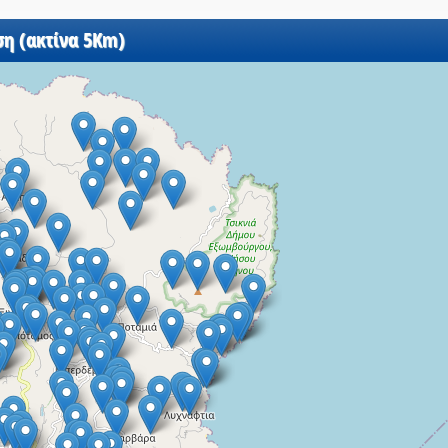
ση (ακτίνα 5Km)