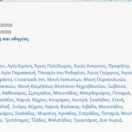
00000
00000
 και οδηγίες.
ροι
,
Αγία Ειρήνη
,
Άγιος Πολύδωρος
,
Άγιος Αντώνιος
,
Προφήτης
,
Αγία Παρασκευή
,
Παναγία του Ροδαρίου
,
Άγιος Γεώργιος
,
Άγιο
εράντα
,
Crossroads Inn
,
Μονή Ιησουϊτων
,
Μονή Ουρσουλινών
,
σκανών
,
Μονή Κοιμήσεως Θεοτόκου Κεχροβουνίου
,
Ξωβουνί
,
,
Καθλικάρος
,
Σμπιράδος
,
Μουντάδος
,
Μπερδεμιάρος
,
Ποταμιά
,
ατάδος
,
Καρυά
,
Κέχρος
,
Κουμάρος
,
Λουτρά
,
Σκαλάδος
,
Στενή
,
όλαξ
,
Ξινάρα
,
Κέχρος
,
Καρυά
,
Βώλακας
,
Λιβάδα
,
Μουντάδος
,
ιάρος
,
Σκαλάδος
,
Μυρσίνη
,
Αρνάδος
,
Σπεράδος
,
Ποταμιά
,
Μον
υ
,
Τριπόταμος
,
Τζάδος
,
Φαλατάδος
,
Τριαντάρος
,
Δυο Χωριά
,