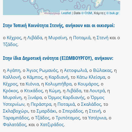
Leaflet
| Data
© OSM
, Χάρτες
© buk.gr
Στην Τοπική Κοινότητα Στενής, ανήκουν και οι οικισμοί:
ο
Κέχρος
,
η
Λιβάδα
,
η
Μυρσίνη
,
η
Ποταμιά
,
η
Στενή
και
ο
Τζάδος
.
Στην ίδια Δημοτική ενότητα (ΕΞΩΜΒΟΥΡΓΟΥ), ανήκουν:
η
Αγάπη
,
ο
Άγιος Ρωμανός
,
η
Αετοφωλιά
,
ο
Βώλακας
,
η
Καλλονή
,
ο
Κάμπος
,
η
Καρδιανή
,
το
Κάτω Κλείσμα
,
ο
Κέχρος
,
τα
Κιόνια
,
η
Κολυμπήθρα
,
ο
Κουμάρος
,
ο
Κρόκος
,
ο
Κτικάδος
,
η
Κώμη
,
η
Λιβάδα
,
τα
Λουτρά
,
η
Μυρσίνη
,
η
Ξινάρα
,
ο
Όρμος Καρδιανής
,
ο
Όρμος
Υστερνίων
,
η
Περάστρα
,
η
Ποταμιά
,
ο
Σκαλάδος
,
το
Σκλαβοχώρι
,
το
Σμαρδάκι
,
ο
Σπεράδος
,
η
Στενή
,
ο
Ταραμπάδος
,
ο
Τζάδος
,
ο
Τριπόταμος
,
τα
Υστέρνια
,
ο
Φαλατάδος
,
και
ο
Χατζιράδος
.