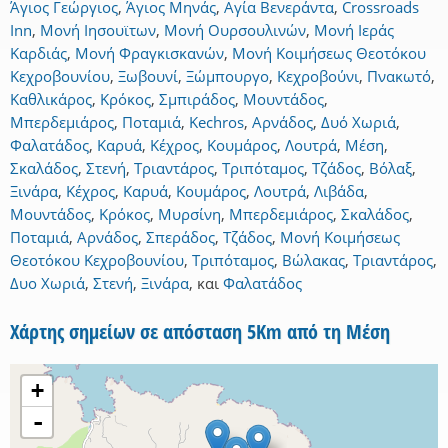
Άγιος Γεώργιος
,
Άγιος Μηνάς
,
Αγία Βενεράντα
,
Crossroads
Inn
,
Μονή Ιησουϊτων
,
Μονή Ουρσουλινών
,
Μονή Ιεράς
Καρδιάς
,
Μονή Φραγκισκανών
,
Μονή Κοιμήσεως Θεοτόκου
Κεχροβουνίου
,
Ξωβουνί
,
Ξώμπουργο
,
Κεχροβούνι
,
Πνακωτό
,
Καθλικάρος
,
Κρόκος
,
Σμπιράδος
,
Μουντάδος
,
Μπερδεμιάρος
,
Ποταμιά
,
Kechros
,
Αρνάδος
,
Δυό Χωριά
,
Φαλατάδος
,
Καρυά
,
Κέχρος
,
Κουμάρος
,
Λουτρά
,
Μέση
,
Σκαλάδος
,
Στενή
,
Τριαντάρος
,
Τριπόταμος
,
Τζάδος
,
Βόλαξ
,
Ξινάρα
,
Κέχρος
,
Καρυά
,
Κουμάρος
,
Λουτρά
,
Λιβάδα
,
Μουντάδος
,
Κρόκος
,
Μυρσίνη
,
Μπερδεμιάρος
,
Σκαλάδος
,
Ποταμιά
,
Αρνάδος
,
Σπεράδος
,
Τζάδος
,
Μονή Κοιμήσεως
Θεοτόκου Κεχροβουνίου
,
Τριπόταμος
,
Βώλακας
,
Τριαντάρος
,
Δυο Χωριά
,
Στενή
,
Ξινάρα
,
και
Φαλατάδος
Χάρτης σημείων σε απόσταση 5Km από τη Μέση
+
-