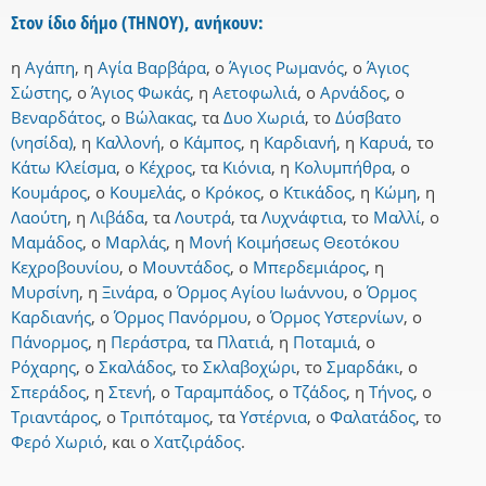
Στον ίδιο δήμο (ΤΗΝΟΥ), ανήκουν:
η
Αγάπη
,
η
Αγία Βαρβάρα
,
ο
Άγιος Ρωμανός
,
ο
Άγιος
Σώστης
,
ο
Άγιος Φωκάς
,
η
Αετοφωλιά
,
ο
Αρνάδος
,
ο
Βεναρδάτος
,
ο
Βώλακας
,
τα
Δυο Χωριά
,
το
Δύσβατο
(νησίδα)
,
η
Καλλονή
,
ο
Κάμπος
,
η
Καρδιανή
,
η
Καρυά
,
το
Κάτω Κλείσμα
,
ο
Κέχρος
,
τα
Κιόνια
,
η
Κολυμπήθρα
,
ο
Κουμάρος
,
ο
Κουμελάς
,
ο
Κρόκος
,
ο
Κτικάδος
,
η
Κώμη
,
η
Λαούτη
,
η
Λιβάδα
,
τα
Λουτρά
,
τα
Λυχνάφτια
,
το
Μαλλί
,
ο
Μαμάδος
,
ο
Μαρλάς
,
η
Μονή Κοιμήσεως Θεοτόκου
Κεχροβουνίου
,
ο
Μουντάδος
,
ο
Μπερδεμιάρος
,
η
Μυρσίνη
,
η
Ξινάρα
,
ο
Όρμος Αγίου Ιωάννου
,
ο
Όρμος
Καρδιανής
,
ο
Όρμος Πανόρμου
,
ο
Όρμος Υστερνίων
,
ο
Πάνορμος
,
η
Περάστρα
,
τα
Πλατιά
,
η
Ποταμιά
,
ο
Ρόχαρης
,
ο
Σκαλάδος
,
το
Σκλαβοχώρι
,
το
Σμαρδάκι
,
ο
Σπεράδος
,
η
Στενή
,
ο
Ταραμπάδος
,
ο
Τζάδος
,
η
Τήνος
,
ο
Τριαντάρος
,
ο
Τριπόταμος
,
τα
Υστέρνια
,
ο
Φαλατάδος
,
το
Φερό Χωριό
,
και
ο
Χατζιράδος
.