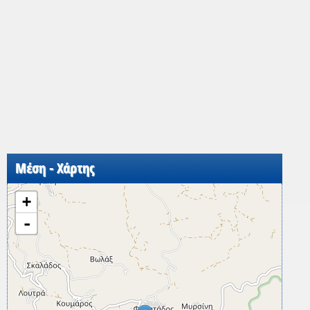
Μέση - Χάρτης
+
-