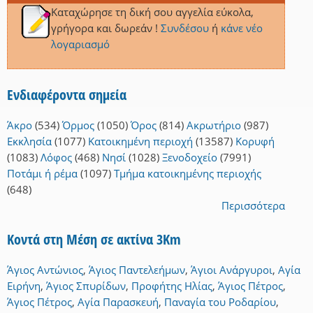
Καταχώρησε τη δική σου αγγελία εύκολα,
γρήγορα και δωρεάν !
Συνδέσου
ή
κάνε νέο
λογαριασμό
Ενδιαφέροντα σημεία
Άκρο
(534)
Όρμος
(1050)
Όρος
(814)
Ακρωτήριο
(987)
Εκκλησία
(1077)
Κατοικημένη περιοχή
(13587)
Κορυφή
(1083)
Λόφος
(468)
Νησί
(1028)
Ξενοδοχείο
(7991)
Ποτάμι ή ρέμα
(1097)
Τμήμα κατοικημένης περιοχής
(648)
Περισσότερα
Κοντά στη Μέση σε ακτίνα 3Km
Άγιος Αντώνιος
,
Άγιος Παντελεήμων
,
Άγιοι Ανάργυροι
,
Αγία
Ειρήνη
,
Άγιος Σπυρίδων
,
Προφήτης Ηλίας
,
Άγιος Πέτρος
,
Άγιος Πέτρος
,
Αγία Παρασκευή
,
Παναγία του Ροδαρίου
,