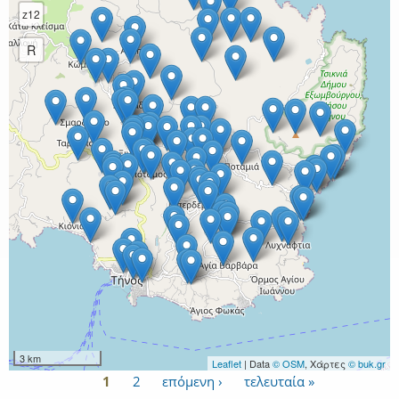
z12
R
3 km
Leaflet
| Data
© OSM
, Χάρτες
© buk.gr
1
2
επόμενη ›
τελευταία »