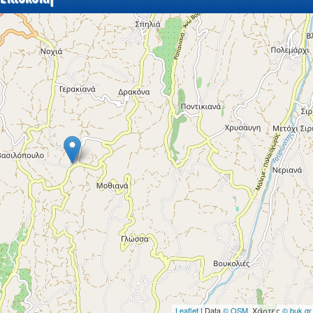
Leaflet
| Data
© OSM
, Χάρτες
© buk.gr