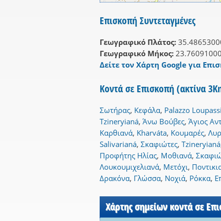
Επισκοπή Συντεταγμένες
Γεωγραφικό Πλάτος:
35.4865300
Γεωγραφικό Μήκος:
23.7609100
Δείτε τον Χάρτη Google για Επισ
Κοντά σε Επισκοπή (ακτίνα 3K
Σωτήρας
,
Κεφάλα
,
Palazzo Loupass
Tzineryianá
,
Άνω Βούβες
,
Άγιος Αν
Καρθιανά
,
Kharváta
,
Κουμαρές
,
Λυρ
Salivarianá
,
Σκαφιώτες
,
Tzineryianá
Προφήτης Ηλίας
,
Μοθιανά
,
Σκαφιώ
Λουκουμιχελιανά
,
Μετόχι
,
Ποντικι
Δρακόνα
,
Γλώσσα
,
Νοχιά
,
Ρόκκα
,
Ε
Χάρτης σημείων κοντά σε Επ