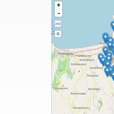
+
-
z12
R