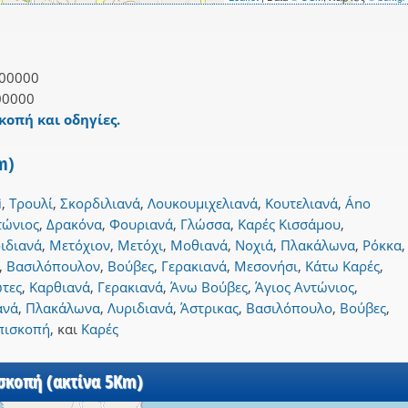
00000
00000
κοπή και οδηγίες.
m)
i
,
Τρουλί
,
Σκορδιλιανά
,
Λουκουμιχελιανά
,
Κουτελιανά
,
Áno
τώνιος
,
Δρακόνα
,
Φουριανά
,
Γλώσσα
,
Καρές Κισσάμου
,
ιδιανά
,
Μετόχιον
,
Μετόχι
,
Μοθιανά
,
Νοχιά
,
Πλακάλωνα
,
Ρόκκα
,
,
Βασιλόπουλον
,
Βούβες
,
Γερακιανά
,
Μεσονήσι
,
Κάτω Καρές
,
τες
,
Καρθιανά
,
Γερακιανά
,
Άνω Βούβες
,
Άγιος Αντώνιος
,
ανά
,
Πλακάλωνα
,
Λυριδιανά
,
Άστρικας
,
Βασιλόπουλο
,
Βούβες
,
πισκοπή
,
και
Καρές
ισκοπή (ακτίνα 5Km)