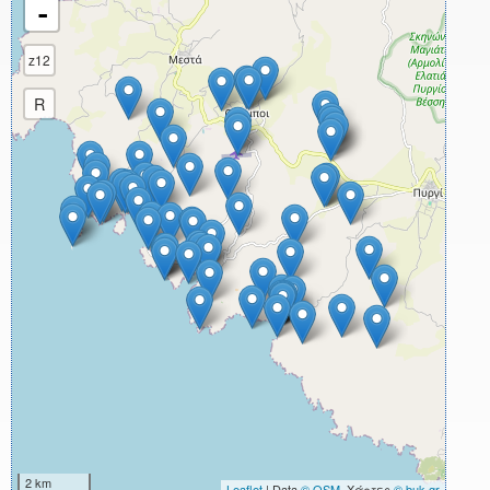
-
z12
R
2 km
Leaflet
| Data
© OSM
, Χάρτες
© buk.gr