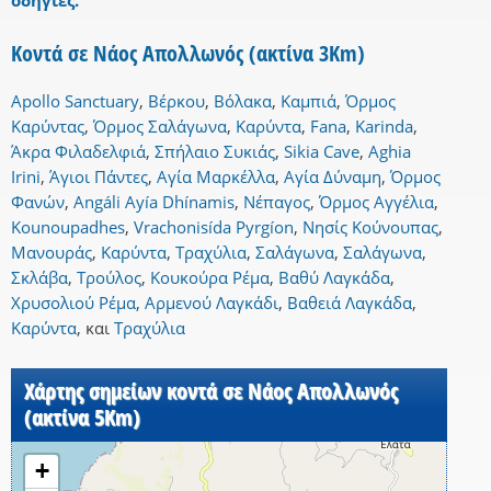
οδηγίες.
Κοντά σε Νάος Απολλωνός (ακτίνα 3Km)
Apollo Sanctuary
,
Βέρκου
,
Βόλακα
,
Καμπιά
,
Όρμος
Καρύντας
,
Όρμος Σαλάγωνα
,
Καρύντα
,
Fana
,
Karinda
,
Άκρα Φιλαδελφιά
,
Σπήλαιο Συκιάς
,
Sikia Cave
,
Aghia
Irini
,
Άγιοι Πάντες
,
Αγία Μαρκέλλα
,
Αγία Δύναμη
,
Όρμος
Φανών
,
Angáli Ayía Dhínamis
,
Νέπαγος
,
Όρμος Αγγέλια
,
Kounoupadhes
,
Vrachonisída Pyrgíon
,
Νησίς Κούνουπας
,
Μανουράς
,
Καρύντα
,
Τραχύλια
,
Σαλάγωνα
,
Σαλάγωνα
,
Σκλάβα
,
Τρούλος
,
Κουκούρα Ρέμα
,
Βαθύ Λαγκάδα
,
Χρυσολιού Ρέμα
,
Αρμενού Λαγκάδι
,
Βαθειά Λαγκάδα
,
Καρύντα
,
και
Τραχύλια
Χάρτης σημείων κοντά σε Νάος Απολλωνός
(ακτίνα 5Km)
+