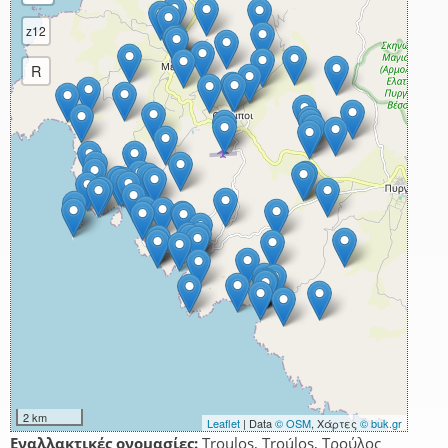
z12
R
2 km
Leaflet
| Data
© OSM
, Χάρτες
© buk.gr
Εναλλακτικές ονομασίες:
Troulos, Troúlos, Τρούλος