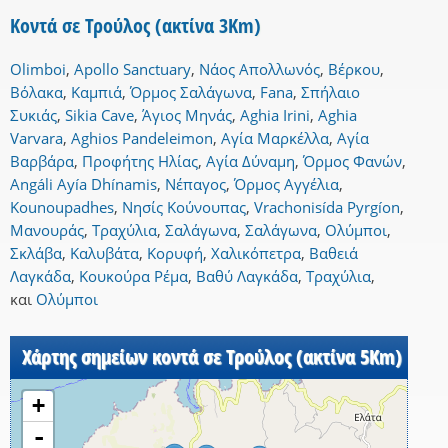
Κοντά σε Τρούλος (ακτίνα 3Km)
Olimboi
,
Apollo Sanctuary
,
Νάος Απολλωνός
,
Βέρκου
,
Βόλακα
,
Καμπιά
,
Όρμος Σαλάγωνα
,
Fana
,
Σπήλαιο
Συκιάς
,
Sikia Cave
,
Άγιος Μηνάς
,
Aghia Irini
,
Aghia
Varvara
,
Aghios Pandeleimon
,
Αγία Μαρκέλλα
,
Αγία
Βαρβάρα
,
Προφήτης Ηλίας
,
Αγία Δύναμη
,
Όρμος Φανών
,
Angáli Ayía Dhínamis
,
Νέπαγος
,
Όρμος Αγγέλια
,
Kounoupadhes
,
Νησίς Κούνουπας
,
Vrachonisída Pyrgíon
,
Μανουράς
,
Τραχύλια
,
Σαλάγωνα
,
Σαλάγωνα
,
Ολύμποι
,
Σκλάβα
,
Καλυβάτα
,
Κορυφή
,
Χαλικόπετρα
,
Βαθειά
Λαγκάδα
,
Κουκούρα Ρέμα
,
Βαθύ Λαγκάδα
,
Τραχύλια
,
και
Ολύμποι
Χάρτης σημείων κοντά σε Τρούλος (ακτίνα 5Km)
+
-