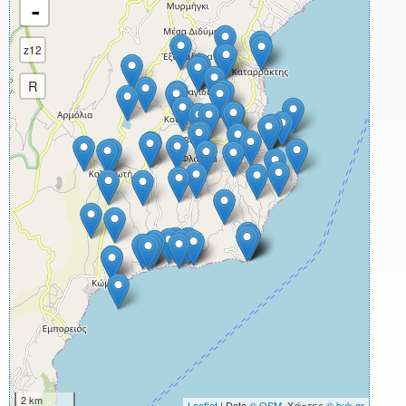
-
z12
R
2 km
Leaflet
| Data
© OSM
, Χάρτες
© buk.gr