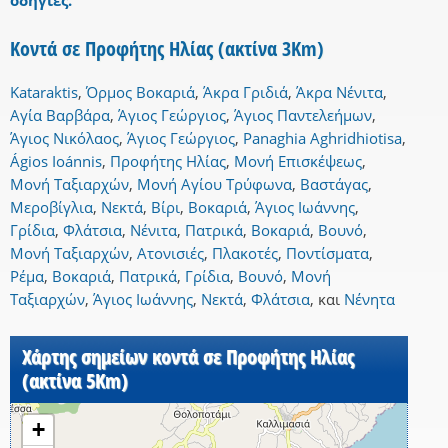
οδηγίες.
Κοντά σε Προφήτης Ηλίας (ακτίνα 3Km)
Kataraktis
,
Όρμος Βοκαριά
,
Άκρα Γριδιά
,
Άκρα Νένιτα
,
Αγία Βαρβάρα
,
Άγιος Γεώργιος
,
Άγιος Παντελεήμων
,
Άγιος Νικόλαος
,
Άγιος Γεώργιος
,
Panaghia Aghridhiotisa
,
Ágios Ioánnis
,
Προφήτης Ηλίας
,
Μονή Επισκέψεως
,
Μονή Ταξιαρχών
,
Μονή Αγίου Τρύφωνα
,
Βαστάγας
,
Μεροβίγλια
,
Νεκτά
,
Βίρι
,
Βοκαριά
,
Άγιος Ιωάννης
,
Γρίδια
,
Φλάτσια
,
Νένιτα
,
Πατρικά
,
Βοκαριά
,
Βουνό
,
Μονή Ταξιαρχών
,
Ατονισιές
,
Πλακοτές
,
Ποντίσματα
,
Ρέμα
,
Βοκαριά
,
Πατρικά
,
Γρίδια
,
Βουνό
,
Μονή
Ταξιαρχών
,
Άγιος Ιωάννης
,
Νεκτά
,
Φλάτσια
,
και
Νένητα
Χάρτης σημείων κοντά σε Προφήτης Ηλίας
(ακτίνα 5Km)
+