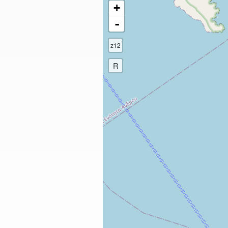
+
-
z12
R