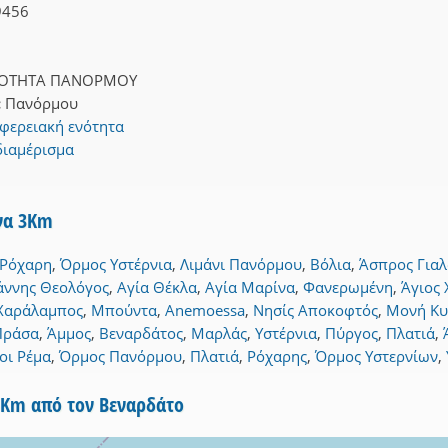
9456
ΝΟΤΗΤΑ ΠΑΝΟΡΜΟΥ
:
Πανόρμου
φερειακή ενότητα
διαμέρισμα
ίνα 3Km
 Ρόχαρη
,
Όρμος Υστέρνια
,
Λιμάνι Πανόρμου
,
Βόλια
,
Άσπρος Γιαλ
άννης Θεολόγος
,
Αγία Θέκλα
,
Αγία Μαρίνα
,
Φανερωμένη
,
Άγιος
 Χαράλαμπος
,
Μπούντα
,
Anemoessa
,
Νησίς Αποκοφτός
,
Μονή Κυ
Πράσα
,
Άμμος
,
Βεναρδάτος
,
Μαρλάς
,
Υστέρνια
,
Πύργος
,
Πλατιά
,
οι Ρέμα
,
Όρμος Πανόρμου
,
Πλατιά
,
Ρόχαρης
,
Όρμος Υστερνίων
,
5Km από τον Βεναρδάτο