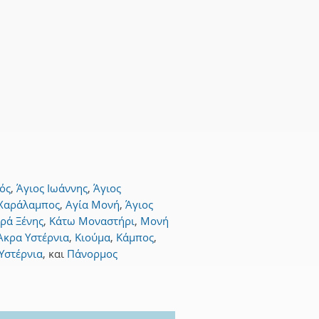
ός
,
Άγιος Ιωάννης
,
Άγιος
 Χαράλαμπος
,
Αγία Μονή
,
Άγιος
ρά Ξένης
,
Κάτω Μοναστήρι
,
Μονή
Άκρα Υστέρνια
,
Κιούμα
,
Κάμπος
,
Υστέρνια
,
και
Πάνορμος