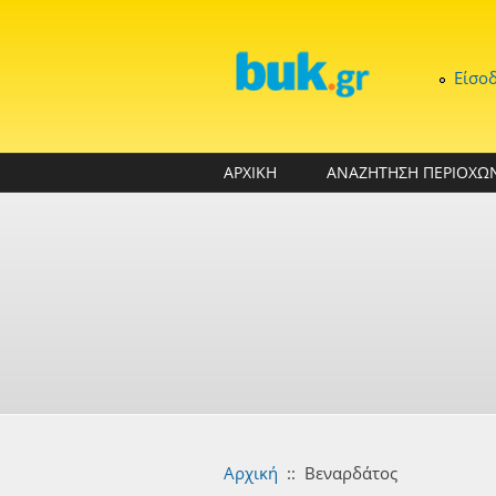
Παράκαμψη προς το κυρίως περιεχόμενο
Είσο
ΑΡΧΙΚΗ
ΑΝΑΖΗΤΗΣΗ ΠΕΡΙΟΧΩ
Αρχική
::
Βεναρδάτος