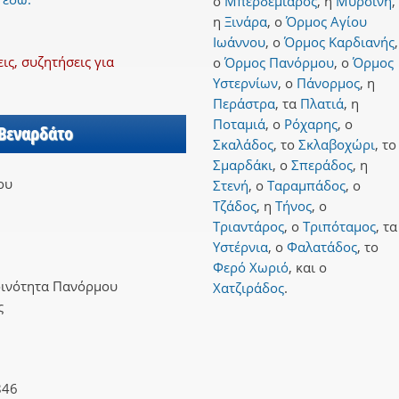
ο
Μπερδεμιάρος
,
η
Μυρσίνη
,
η
Ξινάρα
,
ο
Όρμος Αγίου
Ιωάννου
,
ο
Όρμος Καρδιανής
,
ς, συζητήσεις για
ο
Όρμος Πανόρμου
,
ο
Όρμος
Υστερνίων
,
ο
Πάνορμος
,
η
Περάστρα
,
τα
Πλατιά
,
η
Ποταμιά
,
ο
Ρόχαρης
,
ο
 Βεναρδάτο
Σκαλάδος
,
το
Σκλαβοχώρι
,
το
Σμαρδάκι
,
ο
Σπεράδος
,
η
ου
Στενή
,
ο
Ταραμπάδος
,
ο
Τζάδος
,
η
Τήνος
,
ο
Τριαντάρος
,
ο
Τριπόταμος
,
τα
Υστέρνια
,
ο
Φαλατάδος
,
το
Φερό Χωριό
,
και
ο
οινότητα Πανόρμου
Χατζιράδος
.
ς
846