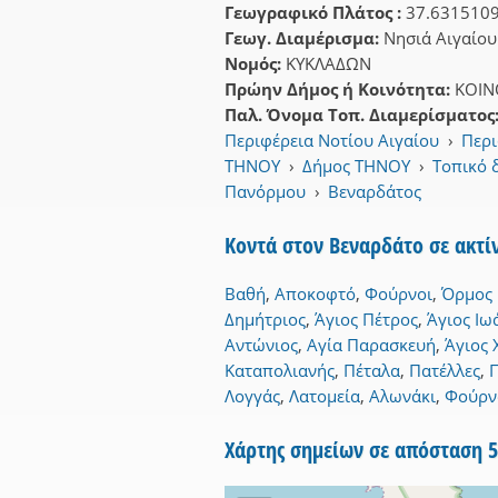
Γεωγραφικό Πλάτος :
37.631510
Γεωγ. Διαμέρισμα:
Νησιά Αιγαίου
Νομός:
ΚΥΚΛΑΔΩΝ
Πρώην Δήμος ή Κοινότητα:
ΚΟΙ
Παλ. Όνομα Τοπ. Διαμερίσματος
Περιφέρεια Νοτίου Αιγαίου
›
Περι
ΤΗΝΟΥ
›
Δήμος ΤΗΝΟΥ
›
Τοπικό 
Πανόρμου
›
Βεναρδάτος
Κοντά στον Βεναρδάτο σε ακτ
Βαθή
,
Αποκοφτό
,
Φούρνοι
,
Όρμος
Δημήτριος
,
Άγιος Πέτρος
,
Άγιος Ιω
Αντώνιος
,
Αγία Παρασκευή
,
Άγιος
Καταπολιανής
,
Πέταλα
,
Πατέλλες
,
Λογγάς
,
Λατομεία
,
Αλωνάκι
,
Φούρν
Χάρτης σημείων σε απόσταση 