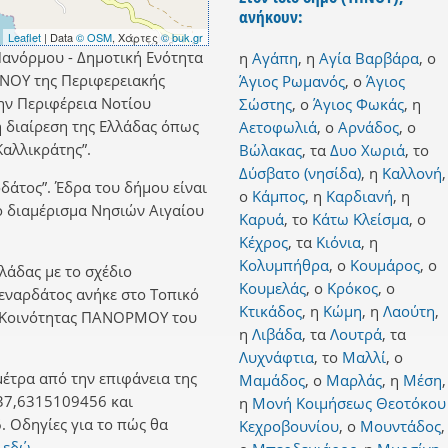
ανήκουν:
Leaflet
| Data
© OSM
, Χάρτες
© buk.gr
Πανόρμου - Δημοτική Ενότητα
η
Αγάπη
,
η
Αγία Βαρβάρα
,
ο
ΝΟΥ της Περιφερειακής
Άγιος Ρωμανός
,
ο
Άγιος
ην Περιφέρεια Νοτίου
Σώστης
,
ο
Άγιος Φωκάς
,
η
ή διαίρεση της Ελλάδας όπως
Αετοφωλιά
,
ο
Αρνάδος
,
ο
αλλικράτης”.
Βώλακας
,
τα
Δυο Χωριά
,
το
Δύσβατο (νησίδα)
,
η
Καλλονή
,
δάτος”. Έδρα του δήμου είναι
ο
Κάμπος
,
η
Καρδιανή
,
η
ό διαμέρισμα Νησιών Αιγαίου
Καρυά
,
το
Κάτω Κλείσμα
,
ο
Κέχρος
,
τα
Κιόνια
,
η
Κολυμπήθρα
,
ο
Κουμάρος
,
ο
λλάδας με το σχέδιο
Κουμελάς
,
ο
Κρόκος
,
ο
Βεναρδάτος ανήκε στο Τοπικό
Κτικάδος
,
η
Κώμη
,
η
Λαούτη
,
ν Κοινότητας ΠΑΝΟΡΜΟΥ του
η
Λιβάδα
,
τα
Λουτρά
,
τα
Λυχνάφτια
,
το
Μαλλί
,
ο
έτρα από την επιφάνεια της
Μαμάδος
,
ο
Μαρλάς
,
η
Μέση
,
37,6315109456 και
η
Μονή Κοιμήσεως Θεοτόκου
 Οδηγίες για το πώς θα
Κεχροβουνίου
,
ο
Μουντάδος
,
 εδώ.