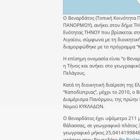
Ο Βεναρδάτος (Τοπική Κοινότητα 
ΠΑΝΟΡΜΟΥ), ανήκει στον δήμο ΤΗ
Ενότητας ΤΗΝΟΥ που βρίσκεται στ
Αιγαίου, σύμφωνα με τη διοικητικ
διαμορφώθηκε με το πρόγραμμα “Κ
Η επίσημη ονομασία είναι “ο Βεναρ
η Τήνος και ανήκει στο γεωγραφικ
Πελάγους.
Κατά τη διοικητική διαίρεση της Ε
“Καποδίστριας”, μέχρι το 2010, ο 
Διαμέρισμα Πανόρμου, της πρώη
Νομού ΚΥΚΛΑΔΩΝ.
Ο Βεναρδάτος έχει υψόμετρο 211 μ
θάλασσας, σε γεωγραφικό πλάτος 
γεωγραφικό μήκος 25,0414199846.
φτάσετε στον Βεναρδάτο
θα βρείτε