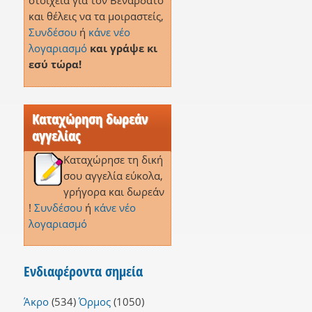
στοιχεία για τον Βεναρδάτο
και θέλεις να τα μοιραστείς,
Συνδέσου
ή
κάνε νέο
λογαριασμό
και γράψε κι
εσύ τώρα!
Καταχώρηση δωρεάν
αγγελίας
Καταχώρησε τη δική
σου αγγελία εύκολα,
γρήγορα και δωρεάν
!
Συνδέσου
ή
κάνε νέο
λογαριασμό
Ενδιαφέροντα σημεία
Άκρο
(534)
Όρμος
(1050)