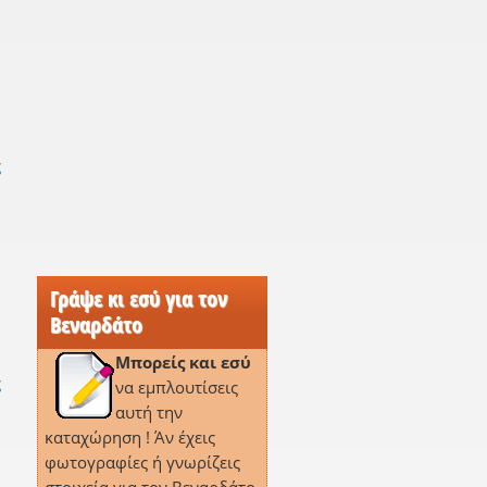
ς
Γράψε κι εσύ για τον
Βεναρδάτο
Μπορείς και εσύ
ς
να εμπλουτίσεις
αυτή την
καταχώρηση ! Άν έχεις
φωτογραφίες ή γνωρίζεις