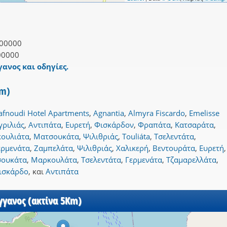
00000
00000
γανος και οδηγίες.
Km)
afnoudi Hotel Apartments
,
Agnantia
,
Almyra Fiscardo
,
Emelisse
γριλιάς
,
Αντιπάτα
,
Ευρετή
,
Φισκάρδον
,
Φραπάτα
,
Κατσαράτα
,
ουλιάτα
,
Ματσουκάτα
,
Ψιλιθριάς
,
Touliáta
,
Τσελεντάτα
,
ερμενάτα
,
Ζαμπελάτα
,
Ψιλιθριάς
,
Χαλικερή
,
Βεντουράτα
,
Ευρετή
,
ουκάτα
,
Μαρκουλάτα
,
Τσελεντάτα
,
Γερμενάτα
,
Τζαμαρελλάτα
,
ισκάρδο
,
και
Αντιπάτα
γγανος (ακτίνα 5Km)