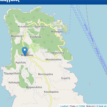
Leaflet
| Data
© OSM
, Χάρτες
© buk.gr