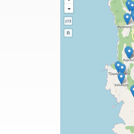
-
z13
R