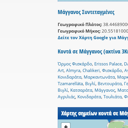
Μάγγανος Συντεταγμένες
Γεωγραφικό Πλάτος:
38.4468900
Γεωγραφικό Μήκος:
20.5518100
Δείτε τον Χάρτη Google για Μάγ
Κοντά σε Μάγγανος (ακτίνα 3
Όρμος Φισκάρδο
,
Erissos Palace
,
D
Art
,
Almyra
,
Chalikeri
,
Φισκάρδο
,
Α
Κονιδαράτα
,
Μαρκαντωνάτα
,
Μαρκ
Tzamarelláta
,
Βιγλί
,
Βεντουράτα
,
Γ
Βιγλί
,
Κατσαράτα
,
Μάγγανος
,
Ματσ
Αγριλιάς
,
Κονιδαράτα
,
Τουλιάτα
,
Φ
Χάρτης σημείων κοντά σε Μά
+